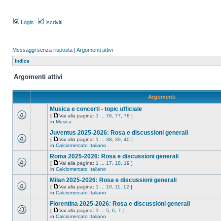
Login
Iscriviti
Messaggi senza risposta
|
Argomenti attivi
Indice
Argomenti attivi
Argomenti
Musica e concerti - topic ufficiale
[
Vai alla pagina:
1
...
76
,
77
,
78
]
in
Musica
Juventus 2025-2026: Rosa e discussioni generali
[
Vai alla pagina:
1
...
38
,
39
,
40
]
in
Calciomercato Italiano
Roma 2025-2026: Rosa e discussioni generali
[
Vai alla pagina:
1
...
17
,
18
,
19
]
in
Calciomercato Italiano
Milan 2025-2026: Rosa e discussioni generali
[
Vai alla pagina:
1
...
10
,
11
,
12
]
in
Calciomercato Italiano
Fiorentina 2025-2026: Rosa e discussioni generali
[
Vai alla pagina:
1
...
5
,
6
,
7
]
in
Calciomercato Italiano