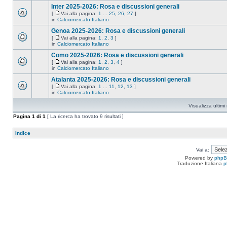
Inter 2025-2026: Rosa e discussioni generali
[
Vai alla pagina:
1
...
25
,
26
,
27
]
in
Calciomercato Italiano
Genoa 2025-2026: Rosa e discussioni generali
[
Vai alla pagina:
1
,
2
,
3
]
in
Calciomercato Italiano
Como 2025-2026: Rosa e discussioni generali
[
Vai alla pagina:
1
,
2
,
3
,
4
]
in
Calciomercato Italiano
Atalanta 2025-2026: Rosa e discussioni generali
[
Vai alla pagina:
1
...
11
,
12
,
13
]
in
Calciomercato Italiano
Visualizza ultim
Pagina
1
di
1
[ La ricerca ha trovato 9 risultati ]
Indice
Vai a:
Powered by
php
Traduzione Italiana
p