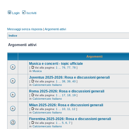
Login
Iscriviti
Messaggi senza risposta
|
Argomenti attivi
Indice
Argomenti attivi
Argomenti
Musica e concerti - topic ufficiale
[
Vai alla pagina:
1
...
76
,
77
,
78
]
in
Musica
Juventus 2025-2026: Rosa e discussioni generali
[
Vai alla pagina:
1
...
38
,
39
,
40
]
in
Calciomercato Italiano
Roma 2025-2026: Rosa e discussioni generali
[
Vai alla pagina:
1
...
17
,
18
,
19
]
in
Calciomercato Italiano
Milan 2025-2026: Rosa e discussioni generali
[
Vai alla pagina:
1
...
10
,
11
,
12
]
in
Calciomercato Italiano
Fiorentina 2025-2026: Rosa e discussioni generali
[
Vai alla pagina:
1
...
5
,
6
,
7
]
in
Calciomercato Italiano