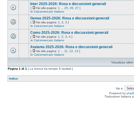
Inter 2025-2026: Rosa e discussioni generali
[
Vai alla pagina:
1
...
25
,
26
,
27
]
in
Calciomercato Italiano
Genoa 2025-2026: Rosa e discussioni generali
[
Vai alla pagina:
1
,
2
,
3
]
in
Calciomercato Italiano
Como 2025-2026: Rosa e discussioni generali
[
Vai alla pagina:
1
,
2
,
3
,
4
]
in
Calciomercato Italiano
Atalanta 2025-2026: Rosa e discussioni generali
[
Vai alla pagina:
1
...
11
,
12
,
13
]
in
Calciomercato Italiano
Visualizza ultim
Pagina
1
di
1
[ La ricerca ha trovato 9 risultati ]
Indice
Vai a:
Powered by
php
Traduzione Italiana
p