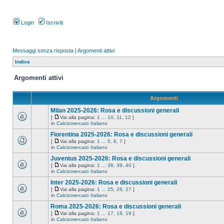
Login
Iscriviti
Messaggi senza risposta
|
Argomenti attivi
Indice
Argomenti attivi
Argomenti
Milan 2025-2026: Rosa e discussioni generali
[
Vai alla pagina:
1
...
10
,
11
,
12
]
in
Calciomercato Italiano
Fiorentina 2025-2026: Rosa e discussioni generali
[
Vai alla pagina:
1
...
5
,
6
,
7
]
in
Calciomercato Italiano
Juventus 2025-2026: Rosa e discussioni generali
[
Vai alla pagina:
1
...
38
,
39
,
40
]
in
Calciomercato Italiano
Inter 2025-2026: Rosa e discussioni generali
[
Vai alla pagina:
1
...
25
,
26
,
27
]
in
Calciomercato Italiano
Roma 2025-2026: Rosa e discussioni generali
[
Vai alla pagina:
1
...
17
,
18
,
19
]
in
Calciomercato Italiano