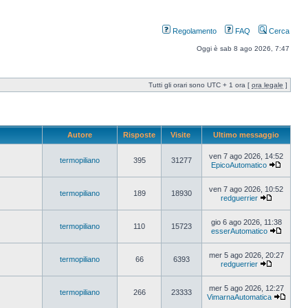
Regolamento
FAQ
Cerca
Oggi è sab 8 ago 2026, 7:47
Tutti gli orari sono UTC + 1 ora [
ora legale
]
Autore
Risposte
Visite
Ultimo messaggio
ven 7 ago 2026, 14:52
termopiliano
395
31277
EpicoAutomatico
ven 7 ago 2026, 10:52
termopiliano
189
18930
redguerrier
gio 6 ago 2026, 11:38
termopiliano
110
15723
esserAutomatico
mer 5 ago 2026, 20:27
termopiliano
66
6393
redguerrier
mer 5 ago 2026, 12:27
termopiliano
266
23333
VimarnaAutomatica