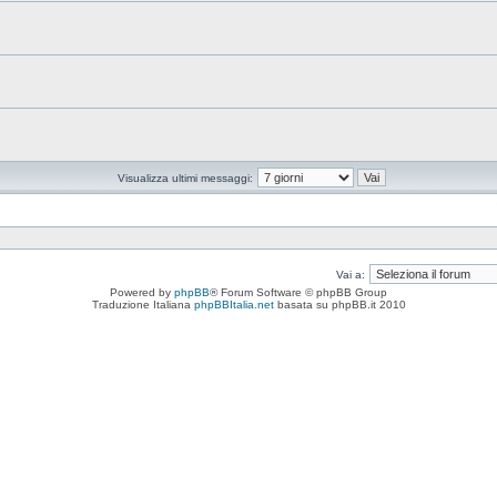
Visualizza ultimi messaggi:
Vai a:
Powered by
phpBB
® Forum Software © phpBB Group
Traduzione Italiana
phpBBItalia.net
basata su phpBB.it 2010