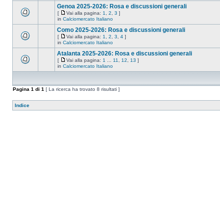
Genoa 2025-2026: Rosa e discussioni generali
[
Vai alla pagina:
1
,
2
,
3
]
in
Calciomercato Italiano
Como 2025-2026: Rosa e discussioni generali
[
Vai alla pagina:
1
,
2
,
3
,
4
]
in
Calciomercato Italiano
Atalanta 2025-2026: Rosa e discussioni generali
[
Vai alla pagina:
1
...
11
,
12
,
13
]
in
Calciomercato Italiano
Pagina
1
di
1
[ La ricerca ha trovato 8 risultati ]
Indice