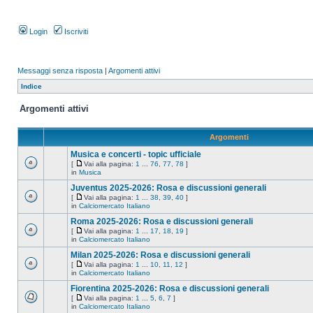
Login
Iscriviti
Messaggi senza risposta
|
Argomenti attivi
Indice
Argomenti attivi
Argomenti
Musica e concerti - topic ufficiale
[
Vai alla pagina:
1
...
76
,
77
,
78
]
in
Musica
Juventus 2025-2026: Rosa e discussioni generali
[
Vai alla pagina:
1
...
38
,
39
,
40
]
in
Calciomercato Italiano
Roma 2025-2026: Rosa e discussioni generali
[
Vai alla pagina:
1
...
17
,
18
,
19
]
in
Calciomercato Italiano
Milan 2025-2026: Rosa e discussioni generali
[
Vai alla pagina:
1
...
10
,
11
,
12
]
in
Calciomercato Italiano
Fiorentina 2025-2026: Rosa e discussioni generali
[
Vai alla pagina:
1
...
5
,
6
,
7
]
in
Calciomercato Italiano