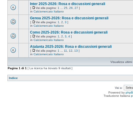
Inter 2025-2026: Rosa e discussioni generali
[
Vai alla pagina:
1
...
25
,
26
,
27
]
in
Calciomercato Italiano
Genoa 2025-2026: Rosa e discussioni generali
[
Vai alla pagina:
1
,
2
,
3
]
in
Calciomercato Italiano
Como 2025-2026: Rosa e discussioni generali
[
Vai alla pagina:
1
,
2
,
3
,
4
]
in
Calciomercato Italiano
Atalanta 2025-2026: Rosa e discussioni generali
[
Vai alla pagina:
1
...
11
,
12
,
13
]
in
Calciomercato Italiano
Visualizza ultim
Pagina
1
di
1
[ La ricerca ha trovato 9 risultati ]
Indice
Vai a:
Powered by
php
Traduzione Italiana
p