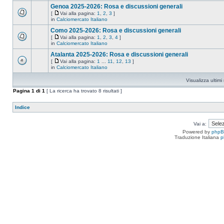
Genoa 2025-2026: Rosa e discussioni generali
[
Vai alla pagina:
1
,
2
,
3
]
in
Calciomercato Italiano
Como 2025-2026: Rosa e discussioni generali
[
Vai alla pagina:
1
,
2
,
3
,
4
]
in
Calciomercato Italiano
Atalanta 2025-2026: Rosa e discussioni generali
[
Vai alla pagina:
1
...
11
,
12
,
13
]
in
Calciomercato Italiano
Visualizza ultim
Pagina
1
di
1
[ La ricerca ha trovato 8 risultati ]
Indice
Vai a:
Powered by
php
Traduzione Italiana
p