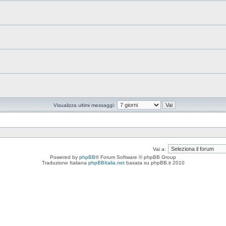
Visualizza ultimi messaggi:
Vai a:
Powered by
phpBB
® Forum Software © phpBB Group
Traduzione Italiana
phpBBItalia.net
basata su phpBB.it 2010