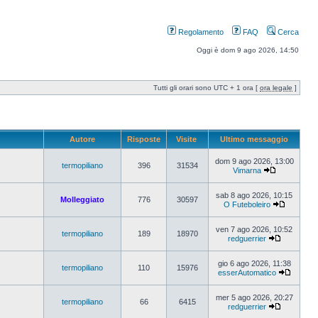
Regolamento
FAQ
Cerca
Oggi è dom 9 ago 2026, 14:50
Tutti gli orari sono UTC + 1 ora [
ora legale
]
Autore
Risposte
Visite
Ultimo messaggio
dom 9 ago 2026, 13:00
termopiliano
396
31534
Vimarna
sab 8 ago 2026, 10:15
Molleggiato
776
30597
O Futeboleiro
ven 7 ago 2026, 10:52
termopiliano
189
18970
redguerrier
gio 6 ago 2026, 11:38
termopiliano
110
15976
esserAutomatico
mer 5 ago 2026, 20:27
termopiliano
66
6415
redguerrier