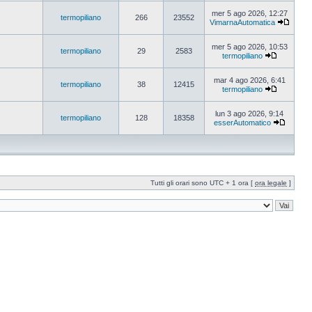
mer 5 ago 2026, 12:27
termopiliano
266
23552
VimarnaAutomatica
mer 5 ago 2026, 10:53
termopiliano
29
2583
termopiliano
mar 4 ago 2026, 6:41
termopiliano
38
12415
termopiliano
lun 3 ago 2026, 9:14
termopiliano
128
18358
esserAutomatico
Tutti gli orari sono UTC + 1 ora [
ora legale
]