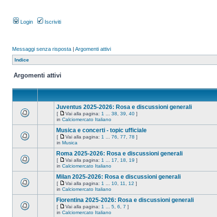
Login
Iscriviti
Messaggi senza risposta
|
Argomenti attivi
Indice
Argomenti attivi
Juventus 2025-2026: Rosa e discussioni generali
[
Vai alla pagina:
1
...
38
,
39
,
40
]
in
Calciomercato Italiano
Musica e concerti - topic ufficiale
[
Vai alla pagina:
1
...
76
,
77
,
78
]
in
Musica
Roma 2025-2026: Rosa e discussioni generali
[
Vai alla pagina:
1
...
17
,
18
,
19
]
in
Calciomercato Italiano
Milan 2025-2026: Rosa e discussioni generali
[
Vai alla pagina:
1
...
10
,
11
,
12
]
in
Calciomercato Italiano
Fiorentina 2025-2026: Rosa e discussioni generali
[
Vai alla pagina:
1
...
5
,
6
,
7
]
in
Calciomercato Italiano