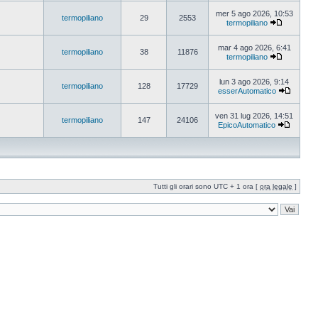
mer 5 ago 2026, 10:53
termopiliano
29
2553
termopiliano
mar 4 ago 2026, 6:41
termopiliano
38
11876
termopiliano
lun 3 ago 2026, 9:14
termopiliano
128
17729
esserAutomatico
ven 31 lug 2026, 14:51
termopiliano
147
24106
EpicoAutomatico
Tutti gli orari sono UTC + 1 ora [
ora legale
]