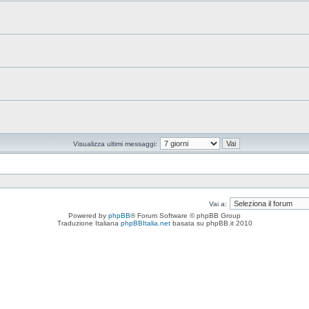
Visualizza ultimi messaggi:
Vai a:
Powered by
phpBB
® Forum Software © phpBB Group
Traduzione Italiana
phpBBItalia.net
basata su phpBB.it 2010