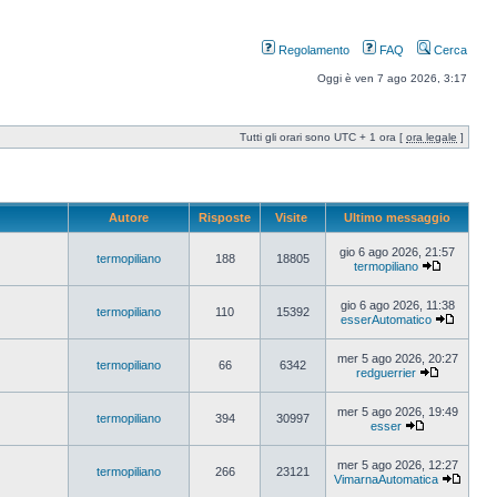
Regolamento
FAQ
Cerca
Oggi è ven 7 ago 2026, 3:17
Tutti gli orari sono UTC + 1 ora [
ora legale
]
Autore
Risposte
Visite
Ultimo messaggio
gio 6 ago 2026, 21:57
termopiliano
188
18805
termopiliano
gio 6 ago 2026, 11:38
termopiliano
110
15392
esserAutomatico
mer 5 ago 2026, 20:27
termopiliano
66
6342
redguerrier
mer 5 ago 2026, 19:49
termopiliano
394
30997
esser
mer 5 ago 2026, 12:27
termopiliano
266
23121
VimarnaAutomatica