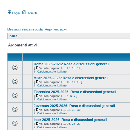
Login
Iscriviti
Messaggi senza risposta
|
Argomenti attivi
Indice
Argomenti attivi
Roma 2025-2026: Rosa e discussioni generali
[
Vai alla pagina:
1
...
17
,
18
,
19
]
in
Calciomercato Italiano
Milan 2025-2026: Rosa e discussioni generali
[
Vai alla pagina:
1
...
10
,
11
,
12
]
in
Calciomercato Italiano
Fiorentina 2025-2026: Rosa e discussioni generali
[
Vai alla pagina:
1
...
5
,
6
,
7
]
in
Calciomercato Italiano
Juventus 2025-2026: Rosa e discussioni generali
[
Vai alla pagina:
1
...
38
,
39
,
40
]
in
Calciomercato Italiano
Inter 2025-2026: Rosa e discussioni generali
[
Vai alla pagina:
1
...
25
,
26
,
27
]
in
Calciomercato Italiano