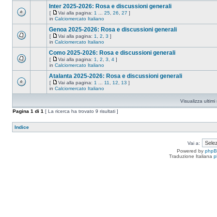
Inter 2025-2026: Rosa e discussioni generali
[
Vai alla pagina:
1
...
25
,
26
,
27
]
in
Calciomercato Italiano
Genoa 2025-2026: Rosa e discussioni generali
[
Vai alla pagina:
1
,
2
,
3
]
in
Calciomercato Italiano
Como 2025-2026: Rosa e discussioni generali
[
Vai alla pagina:
1
,
2
,
3
,
4
]
in
Calciomercato Italiano
Atalanta 2025-2026: Rosa e discussioni generali
[
Vai alla pagina:
1
...
11
,
12
,
13
]
in
Calciomercato Italiano
Visualizza ultim
Pagina
1
di
1
[ La ricerca ha trovato 9 risultati ]
Indice
Vai a:
Powered by
php
Traduzione Italiana
p