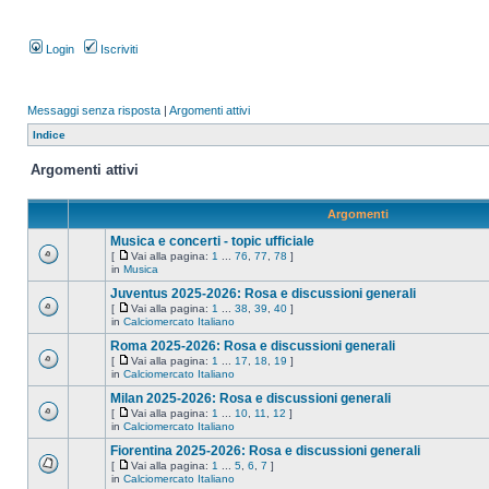
Login
Iscriviti
Messaggi senza risposta
|
Argomenti attivi
Indice
Argomenti attivi
Argomenti
Musica e concerti - topic ufficiale
[
Vai alla pagina:
1
...
76
,
77
,
78
]
in
Musica
Juventus 2025-2026: Rosa e discussioni generali
[
Vai alla pagina:
1
...
38
,
39
,
40
]
in
Calciomercato Italiano
Roma 2025-2026: Rosa e discussioni generali
[
Vai alla pagina:
1
...
17
,
18
,
19
]
in
Calciomercato Italiano
Milan 2025-2026: Rosa e discussioni generali
[
Vai alla pagina:
1
...
10
,
11
,
12
]
in
Calciomercato Italiano
Fiorentina 2025-2026: Rosa e discussioni generali
[
Vai alla pagina:
1
...
5
,
6
,
7
]
in
Calciomercato Italiano