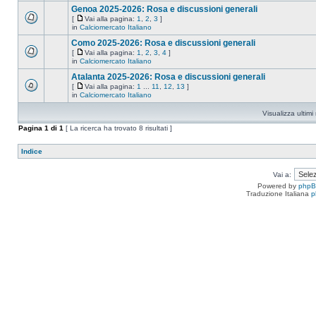
Genoa 2025-2026: Rosa e discussioni generali
[
Vai alla pagina:
1
,
2
,
3
]
in
Calciomercato Italiano
Como 2025-2026: Rosa e discussioni generali
[
Vai alla pagina:
1
,
2
,
3
,
4
]
in
Calciomercato Italiano
Atalanta 2025-2026: Rosa e discussioni generali
[
Vai alla pagina:
1
...
11
,
12
,
13
]
in
Calciomercato Italiano
Visualizza ultim
Pagina
1
di
1
[ La ricerca ha trovato 8 risultati ]
Indice
Vai a:
Powered by
php
Traduzione Italiana
p