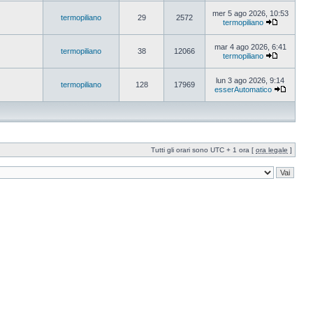
mer 5 ago 2026, 10:53
termopiliano
29
2572
termopiliano
mar 4 ago 2026, 6:41
termopiliano
38
12066
termopiliano
lun 3 ago 2026, 9:14
termopiliano
128
17969
esserAutomatico
Tutti gli orari sono UTC + 1 ora [
ora legale
]