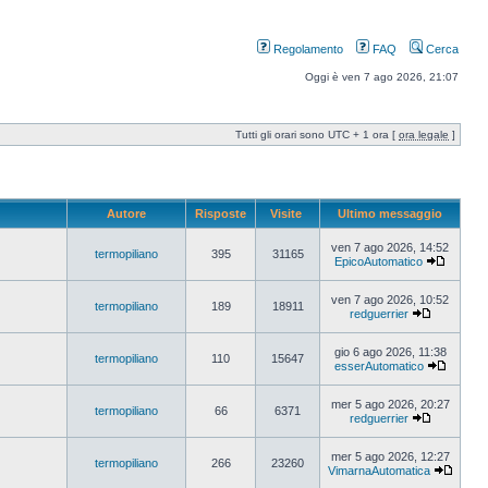
Regolamento
FAQ
Cerca
Oggi è ven 7 ago 2026, 21:07
Tutti gli orari sono UTC + 1 ora [
ora legale
]
Autore
Risposte
Visite
Ultimo messaggio
ven 7 ago 2026, 14:52
termopiliano
395
31165
EpicoAutomatico
ven 7 ago 2026, 10:52
termopiliano
189
18911
redguerrier
gio 6 ago 2026, 11:38
termopiliano
110
15647
esserAutomatico
mer 5 ago 2026, 20:27
termopiliano
66
6371
redguerrier
mer 5 ago 2026, 12:27
termopiliano
266
23260
VimarnaAutomatica