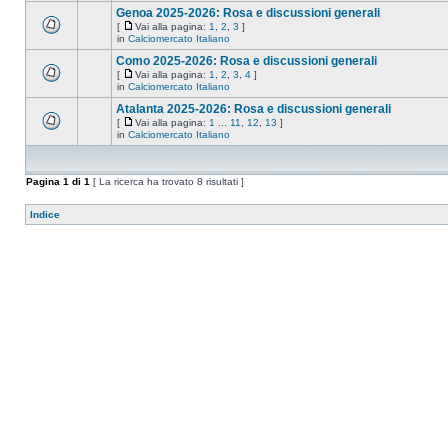
Genoa 2025-2026: Rosa e discussioni generali
[
Vai alla pagina:
1
,
2
,
3
]
in
Calciomercato Italiano
Como 2025-2026: Rosa e discussioni generali
[
Vai alla pagina:
1
,
2
,
3
,
4
]
in
Calciomercato Italiano
Atalanta 2025-2026: Rosa e discussioni generali
[
Vai alla pagina:
1
...
11
,
12
,
13
]
in
Calciomercato Italiano
Pagina
1
di
1
[ La ricerca ha trovato 8 risultati ]
Indice