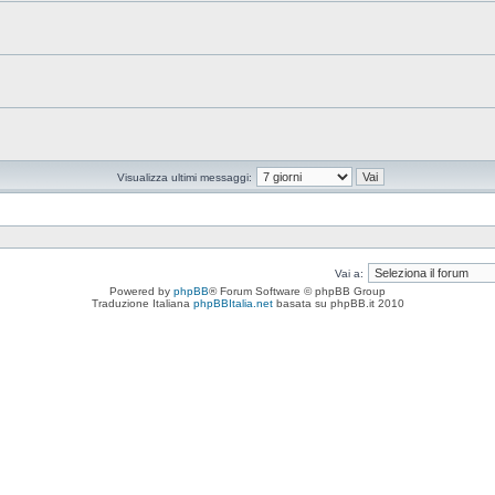
Visualizza ultimi messaggi:
Vai a:
Powered by
phpBB
® Forum Software © phpBB Group
Traduzione Italiana
phpBBItalia.net
basata su phpBB.it 2010