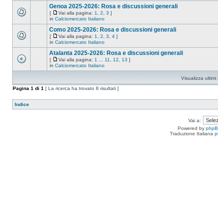
Genoa 2025-2026: Rosa e discussioni generali
[
Vai alla pagina:
1
,
2
,
3
]
in
Calciomercato Italiano
Como 2025-2026: Rosa e discussioni generali
[
Vai alla pagina:
1
,
2
,
3
,
4
]
in
Calciomercato Italiano
Atalanta 2025-2026: Rosa e discussioni generali
[
Vai alla pagina:
1
...
11
,
12
,
13
]
in
Calciomercato Italiano
Visualizza ultim
Pagina
1
di
1
[ La ricerca ha trovato 8 risultati ]
Indice
Vai a:
Powered by
php
Traduzione Italiana
p