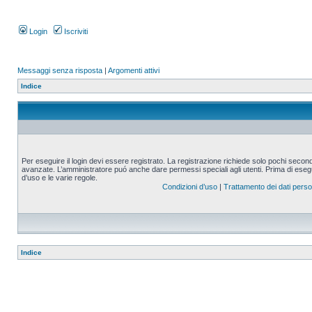
Login
Iscriviti
Messaggi senza risposta
|
Argomenti attivi
Indice
Per eseguire il login devi essere registrato. La registrazione richiede solo pochi second
avanzate. L’amministratore puó anche dare permessi speciali agli utenti. Prima di eseguire
d’uso e le varie regole.
Condizioni d’uso
|
Trattamento dei dati perso
Indice