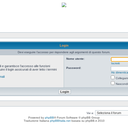
Login
Devi eseguire l’accesso per rispondere agli argomenti di questo forum.
Nome utente:
Iscriviti
i e garantisce l’accesso alle funzioni
Password:
 il login assicurati di aver letto i termini
Ho dimentica
nali
Collegami
Nascondi 
Vai a:
Powered by
phpBB
® Forum Software © phpBB Group
Traduzione Italiana
phpBBItalia.net
basata su phpBB.it 2010