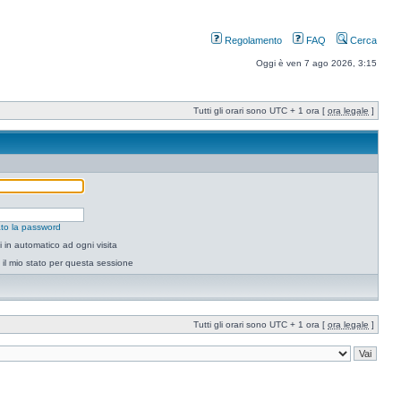
Regolamento
FAQ
Cerca
Oggi è ven 7 ago 2026, 3:15
Tutti gli orari sono UTC + 1 ora [
ora legale
]
to la password
 in automatico ad ogni visita
il mio stato per questa sessione
Tutti gli orari sono UTC + 1 ora [
ora legale
]