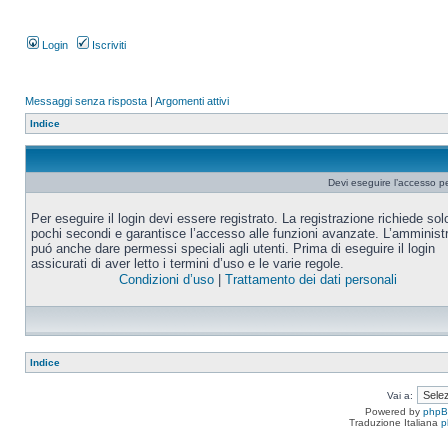
Login
Iscriviti
Messaggi senza risposta
|
Argomenti attivi
Indice
Devi eseguire l’accesso p
Per eseguire il login devi essere registrato. La registrazione richiede sol
pochi secondi e garantisce l’accesso alle funzioni avanzate. L’amminist
puó anche dare permessi speciali agli utenti. Prima di eseguire il login
assicurati di aver letto i termini d’uso e le varie regole.
Condizioni d’uso
|
Trattamento dei dati personali
Indice
Vai a:
Powered by
php
Traduzione Italiana
p