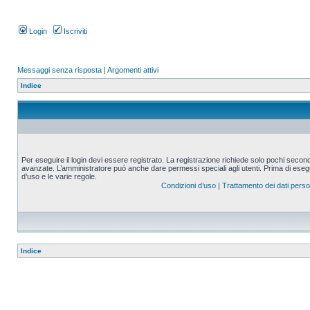
Login
Iscriviti
Messaggi senza risposta
|
Argomenti attivi
Indice
Per eseguire il login devi essere registrato. La registrazione richiede solo pochi second
avanzate. L’amministratore puó anche dare permessi speciali agli utenti. Prima di eseguire
d’uso e le varie regole.
Condizioni d’uso
|
Trattamento dei dati perso
Indice