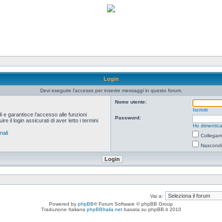
Login
Devi eseguire l’accesso per inserire messaggi in questo forum.
Nome utente:
Iscriviti
i e garantisce l’accesso alle funzioni
Password:
 il login assicurati di aver letto i termini
Ho dimentica
nali
Collegami
Nascondi 
Vai a:
Powered by
phpBB
® Forum Software © phpBB Group
Traduzione Italiana
phpBBItalia.net
basata su phpBB.it 2010