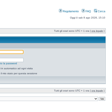
Regolamento
FAQ
Cerca
Oggi è sab 8 ago 2026, 15:10
Tutti gli orari sono UTC + 1 ora [
ora legale
]
to la password
 in automatico ad ogni visita
il mio stato per questa sessione
Tutti gli orari sono UTC + 1 ora [
ora legale
]