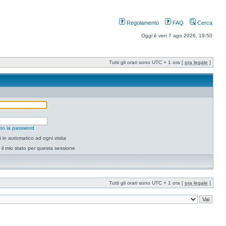
Regolamento
FAQ
Cerca
Oggi è ven 7 ago 2026, 19:50
Tutti gli orari sono UTC + 1 ora [
ora legale
]
to la password
 in automatico ad ogni visita
il mio stato per questa sessione
Tutti gli orari sono UTC + 1 ora [
ora legale
]