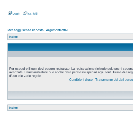
Login
Iscriviti
Messaggi senza risposta
|
Argomenti attivi
Indice
Per eseguire il login devi essere registrato. La registrazione richiede solo pochi second
avanzate. L’amministratore puó anche dare permessi speciali agli utenti. Prima di eseguire
d’uso e le varie regole.
Condizioni d’uso
|
Trattamento dei dati perso
Indice