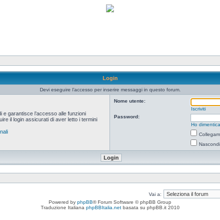
Login
Devi eseguire l’accesso per inserire messaggi in questo forum.
Nome utente:
Iscriviti
i e garantisce l’accesso alle funzioni
Password:
 il login assicurati di aver letto i termini
Ho dimentica
nali
Collegami
Nascondi 
Vai a:
Powered by
phpBB
® Forum Software © phpBB Group
Traduzione Italiana
phpBBItalia.net
basata su phpBB.it 2010