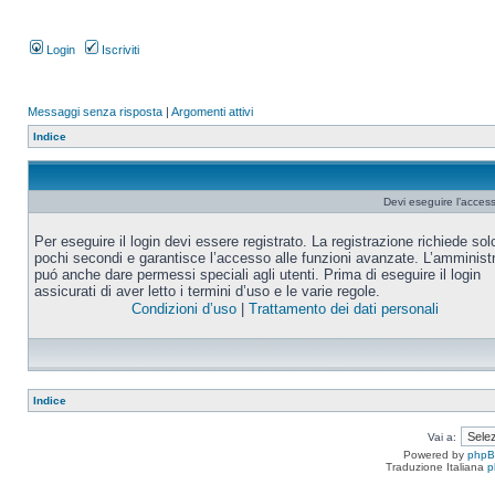
Login
Iscriviti
Messaggi senza risposta
|
Argomenti attivi
Indice
Devi eseguire l’acces
Per eseguire il login devi essere registrato. La registrazione richiede sol
pochi secondi e garantisce l’accesso alle funzioni avanzate. L’amminist
puó anche dare permessi speciali agli utenti. Prima di eseguire il login
assicurati di aver letto i termini d’uso e le varie regole.
Condizioni d’uso
|
Trattamento dei dati personali
Indice
Vai a:
Powered by
php
Traduzione Italiana
p