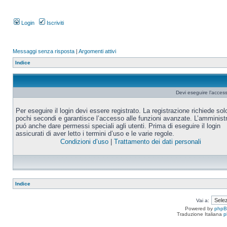
Login
Iscriviti
Messaggi senza risposta
|
Argomenti attivi
Indice
Devi eseguire l’acces
Per eseguire il login devi essere registrato. La registrazione richiede sol
pochi secondi e garantisce l’accesso alle funzioni avanzate. L’amminist
puó anche dare permessi speciali agli utenti. Prima di eseguire il login
assicurati di aver letto i termini d’uso e le varie regole.
Condizioni d’uso
|
Trattamento dei dati personali
Indice
Vai a:
Powered by
php
Traduzione Italiana
p