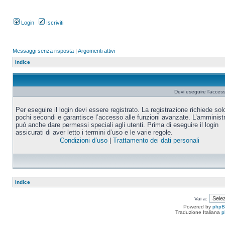
Login
Iscriviti
Messaggi senza risposta
|
Argomenti attivi
Indice
Devi eseguire l’acces
Per eseguire il login devi essere registrato. La registrazione richiede sol
pochi secondi e garantisce l’accesso alle funzioni avanzate. L’amminist
puó anche dare permessi speciali agli utenti. Prima di eseguire il login
assicurati di aver letto i termini d’uso e le varie regole.
Condizioni d’uso
|
Trattamento dei dati personali
Indice
Vai a:
Powered by
php
Traduzione Italiana
p