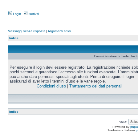
Login
Iscriviti
Messaggi senza risposta
|
Argomenti attivi
Indice
L’amministratore richiede che tu
Per eseguire il login devi essere registrato. La registrazione richiede sol
pochi secondi e garantisce l’accesso alle funzioni avanzate. L’amminist
puó anche dare permessi speciali agli utenti. Prima di eseguire il login
assicurati di aver letto i termini d’uso e le varie regole.
Condizioni d’uso
|
Trattamento dei dati personali
Indice
Vai a:
Powered by
php
Traduzione Italiana
p