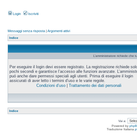
Login
Iscriviti
Messaggi senza risposta
|
Argomenti attivi
Indice
L’amministratore richiede che tu
Per eseguire il login devi essere registrato. La registrazione richiede sol
pochi secondi e garantisce l’accesso alle funzioni avanzate. L’amminist
puó anche dare permessi speciali agli utenti. Prima di eseguire il login
assicurati di aver letto i termini d’uso e le varie regole.
Condizioni d’uso
|
Trattamento dei dati personali
Indice
Vai a:
Powered by
php
Traduzione Italiana
p