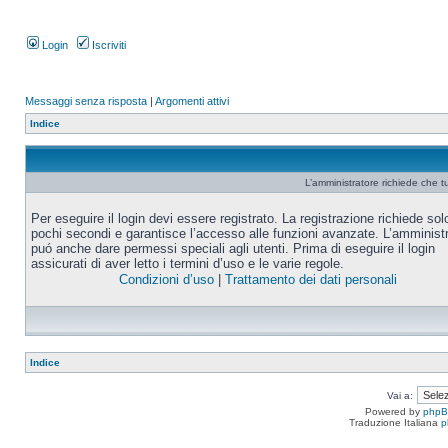
Login
Iscriviti
Messaggi senza risposta
|
Argomenti attivi
Indice
L’amministratore richiede che tu
Per eseguire il login devi essere registrato. La registrazione richiede sol
pochi secondi e garantisce l’accesso alle funzioni avanzate. L’amminist
puó anche dare permessi speciali agli utenti. Prima di eseguire il login
assicurati di aver letto i termini d’uso e le varie regole.
Condizioni d’uso
|
Trattamento dei dati personali
Indice
Vai a:
Powered by
php
Traduzione Italiana
p