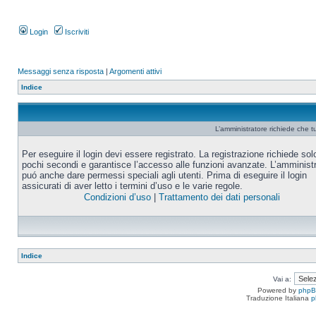
Login
Iscriviti
Messaggi senza risposta
|
Argomenti attivi
Indice
L’amministratore richiede che tu
Per eseguire il login devi essere registrato. La registrazione richiede sol
pochi secondi e garantisce l’accesso alle funzioni avanzate. L’amminist
puó anche dare permessi speciali agli utenti. Prima di eseguire il login
assicurati di aver letto i termini d’uso e le varie regole.
Condizioni d’uso
|
Trattamento dei dati personali
Indice
Vai a:
Powered by
php
Traduzione Italiana
p