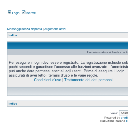
Login
Iscriviti
Messaggi senza risposta
|
Argomenti attivi
Indice
L’amministratore richiede che tu
Per eseguire il login devi essere registrato. La registrazione richiede sol
pochi secondi e garantisce l’accesso alle funzioni avanzate. L’amminist
puó anche dare permessi speciali agli utenti. Prima di eseguire il login
assicurati di aver letto i termini d’uso e le varie regole.
Condizioni d’uso
|
Trattamento dei dati personali
Indice
Vai a:
Powered by
php
Traduzione Italiana
p