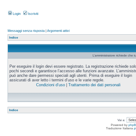
Login
Iscriviti
Messaggi senza risposta
|
Argomenti attivi
Indice
L’amministratore richiede che tu
Per eseguire il login devi essere registrato. La registrazione richiede sol
pochi secondi e garantisce l’accesso alle funzioni avanzate. L’amminist
puó anche dare permessi speciali agli utenti. Prima di eseguire il login
assicurati di aver letto i termini d’uso e le varie regole.
Condizioni d’uso
|
Trattamento dei dati personali
Indice
Vai a:
Powered by
php
Traduzione Italiana
p