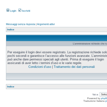
Login
Iscriviti
Messaggi senza risposta
|
Argomenti attivi
Indice
L’amministratore richiede che tu
Per eseguire il login devi essere registrato. La registrazione richiede sol
pochi secondi e garantisce l’accesso alle funzioni avanzate. L’amminist
puó anche dare permessi speciali agli utenti. Prima di eseguire il login
assicurati di aver letto i termini d’uso e le varie regole.
Condizioni d’uso
|
Trattamento dei dati personali
Indice
Vai a:
Powered by
php
Traduzione Italiana
p