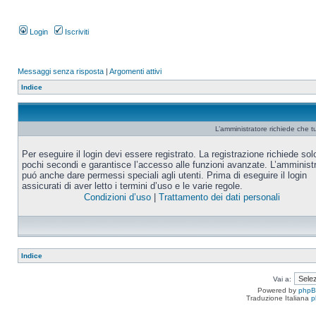
Login
Iscriviti
Messaggi senza risposta
|
Argomenti attivi
Indice
L’amministratore richiede che tu
Per eseguire il login devi essere registrato. La registrazione richiede sol
pochi secondi e garantisce l’accesso alle funzioni avanzate. L’amminist
puó anche dare permessi speciali agli utenti. Prima di eseguire il login
assicurati di aver letto i termini d’uso e le varie regole.
Condizioni d’uso
|
Trattamento dei dati personali
Indice
Vai a:
Powered by
php
Traduzione Italiana
p