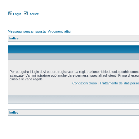
Login
Iscriviti
Messaggi senza risposta
|
Argomenti attivi
Indice
Per eseguire il login devi essere registrato. La registrazione richiede solo pochi second
avanzate. L’amministratore puó anche dare permessi speciali agli utenti. Prima di eseguire
d’uso e le varie regole.
Condizioni d’uso
|
Trattamento dei dati perso
Indice