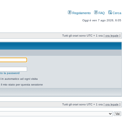
Regolamento
FAQ
Cerca
Oggi è ven 7 ago 2026, 6:05
Tutti gli orari sono UTC + 1 ora [
ora legale
]
to la password
 in automatico ad ogni visita
il mio stato per questa sessione
Tutti gli orari sono UTC + 1 ora [
ora legale
]