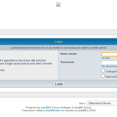
Login
L’amministratore richiede che tu sia iscritto e connesso per vedere i profili utente.
Nome utente:
Iscriviti
i e garantisce l’accesso alle funzioni
Password:
 il login assicurati di aver letto i termini
Ho dimentica
nali
Collegami
Nascondi 
Vai a:
Powered by
phpBB
® Forum Software © phpBB Group
Traduzione Italiana
phpBBItalia.net
basata su phpBB.it 2010