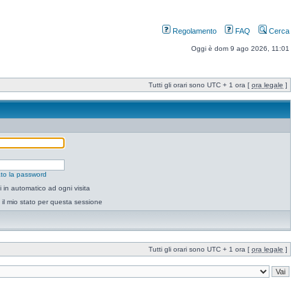
Regolamento
FAQ
Cerca
Oggi è dom 9 ago 2026, 11:01
Tutti gli orari sono UTC + 1 ora [
ora legale
]
to la password
 in automatico ad ogni visita
il mio stato per questa sessione
Tutti gli orari sono UTC + 1 ora [
ora legale
]