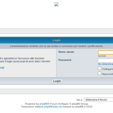
Login
L’amministratore richiede che tu sia iscritto e connesso per vedere i profili utente.
Nome utente:
Iscriviti
i e garantisce l’accesso alle funzioni
Password:
 il login assicurati di aver letto i termini
Ho dimentica
nali
Collegami
Nascondi 
Vai a:
Powered by
phpBB
® Forum Software © phpBB Group
Traduzione Italiana
phpBBItalia.net
basata su phpBB.it 2010