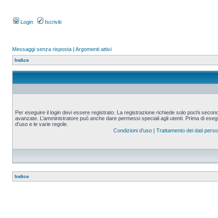
Login
Iscriviti
Messaggi senza risposta
|
Argomenti attivi
Indice
Per eseguire il login devi essere registrato. La registrazione richiede solo pochi second
avanzate. L’amministratore puó anche dare permessi speciali agli utenti. Prima di eseguire
d’uso e le varie regole.
Condizioni d’uso
|
Trattamento dei dati perso
Indice