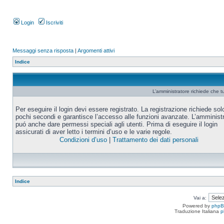
Login
Iscriviti
Messaggi senza risposta
|
Argomenti attivi
Indice
L’amministratore richiede che tu
Per eseguire il login devi essere registrato. La registrazione richiede sol
pochi secondi e garantisce l’accesso alle funzioni avanzate. L’amminist
puó anche dare permessi speciali agli utenti. Prima di eseguire il login
assicurati di aver letto i termini d’uso e le varie regole.
Condizioni d’uso
|
Trattamento dei dati personali
Indice
Vai a:
Powered by
php
Traduzione Italiana
p