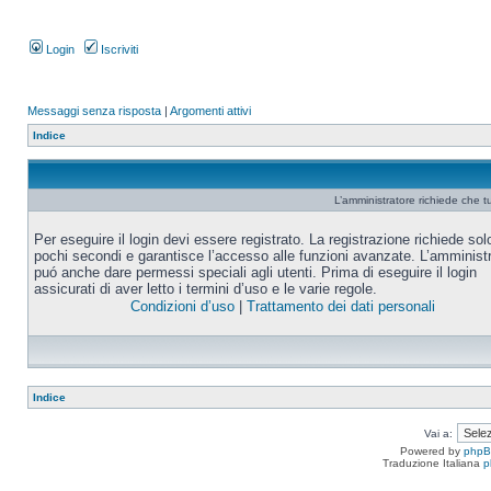
Login
Iscriviti
Messaggi senza risposta
|
Argomenti attivi
Indice
L’amministratore richiede che tu
Per eseguire il login devi essere registrato. La registrazione richiede sol
pochi secondi e garantisce l’accesso alle funzioni avanzate. L’amminist
puó anche dare permessi speciali agli utenti. Prima di eseguire il login
assicurati di aver letto i termini d’uso e le varie regole.
Condizioni d’uso
|
Trattamento dei dati personali
Indice
Vai a:
Powered by
php
Traduzione Italiana
p