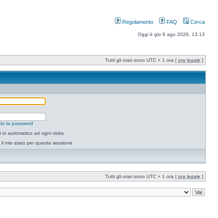
Regolamento
FAQ
Cerca
Oggi è gio 6 ago 2026, 13:13
Tutti gli orari sono UTC + 1 ora [
ora legale
]
to la password
 in automatico ad ogni visita
il mio stato per questa sessione
Tutti gli orari sono UTC + 1 ora [
ora legale
]