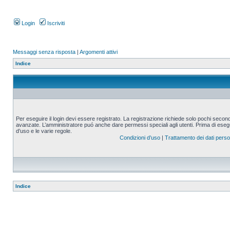
Login
Iscriviti
Messaggi senza risposta
|
Argomenti attivi
Indice
Per eseguire il login devi essere registrato. La registrazione richiede solo pochi second
avanzate. L’amministratore puó anche dare permessi speciali agli utenti. Prima di eseguire
d’uso e le varie regole.
Condizioni d’uso
|
Trattamento dei dati perso
Indice