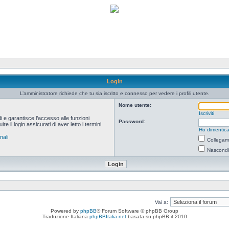
Login
L’amministratore richiede che tu sia iscritto e connesso per vedere i profili utente.
Nome utente:
Iscriviti
i e garantisce l’accesso alle funzioni
Password:
 il login assicurati di aver letto i termini
Ho dimentica
nali
Collegami
Nascondi 
Vai a:
Powered by
phpBB
® Forum Software © phpBB Group
Traduzione Italiana
phpBBItalia.net
basata su phpBB.it 2010