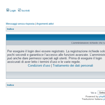
Login
Iscriviti
Messaggi senza risposta
|
Argomenti attivi
Indice
L’amministratore richiede che tu
Per eseguire il login devi essere registrato. La registrazione richiede sol
pochi secondi e garantisce l’accesso alle funzioni avanzate. L’amminist
puó anche dare permessi speciali agli utenti. Prima di eseguire il login
assicurati di aver letto i termini d’uso e le varie regole.
Condizioni d’uso
|
Trattamento dei dati personali
Indice
Vai a:
Powered by
php
Traduzione Italiana
p