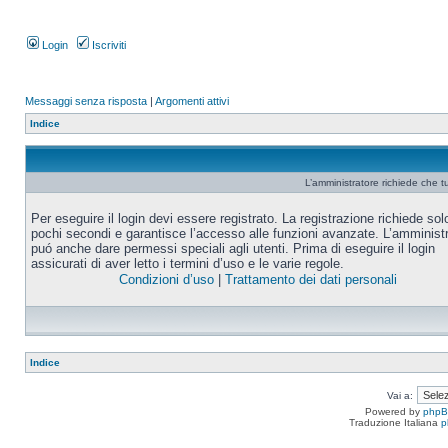
Login
Iscriviti
Messaggi senza risposta
|
Argomenti attivi
Indice
L’amministratore richiede che tu
Per eseguire il login devi essere registrato. La registrazione richiede sol
pochi secondi e garantisce l’accesso alle funzioni avanzate. L’amminist
puó anche dare permessi speciali agli utenti. Prima di eseguire il login
assicurati di aver letto i termini d’uso e le varie regole.
Condizioni d’uso
|
Trattamento dei dati personali
Indice
Vai a:
Powered by
php
Traduzione Italiana
p