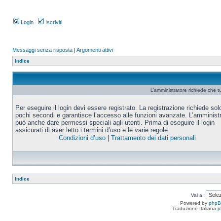
Login
Iscriviti
Messaggi senza risposta
|
Argomenti attivi
Indice
L’amministratore richiede che tu
Per eseguire il login devi essere registrato. La registrazione richiede sol
pochi secondi e garantisce l’accesso alle funzioni avanzate. L’amminist
puó anche dare permessi speciali agli utenti. Prima di eseguire il login
assicurati di aver letto i termini d’uso e le varie regole.
Condizioni d’uso
|
Trattamento dei dati personali
Indice
Vai a:
Powered by
php
Traduzione Italiana
p