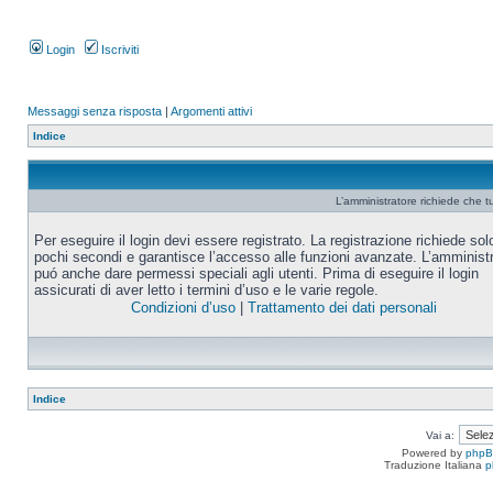
Login
Iscriviti
Messaggi senza risposta
|
Argomenti attivi
Indice
L’amministratore richiede che tu
Per eseguire il login devi essere registrato. La registrazione richiede sol
pochi secondi e garantisce l’accesso alle funzioni avanzate. L’amminist
puó anche dare permessi speciali agli utenti. Prima di eseguire il login
assicurati di aver letto i termini d’uso e le varie regole.
Condizioni d’uso
|
Trattamento dei dati personali
Indice
Vai a:
Powered by
php
Traduzione Italiana
p