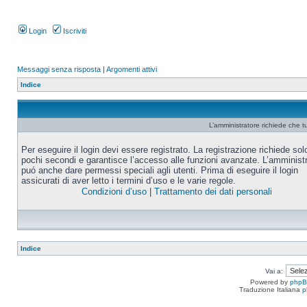
Login
Iscriviti
Messaggi senza risposta
|
Argomenti attivi
Indice
L’amministratore richiede che tu
Per eseguire il login devi essere registrato. La registrazione richiede sol
pochi secondi e garantisce l’accesso alle funzioni avanzate. L’amminist
puó anche dare permessi speciali agli utenti. Prima di eseguire il login
assicurati di aver letto i termini d’uso e le varie regole.
Condizioni d’uso
|
Trattamento dei dati personali
Indice
Vai a:
Powered by
php
Traduzione Italiana
p