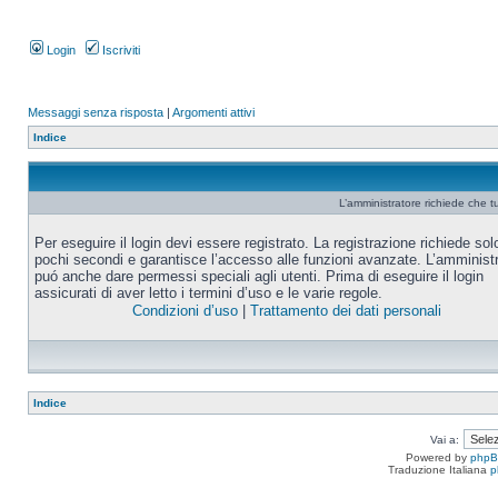
Login
Iscriviti
Messaggi senza risposta
|
Argomenti attivi
Indice
L’amministratore richiede che tu
Per eseguire il login devi essere registrato. La registrazione richiede sol
pochi secondi e garantisce l’accesso alle funzioni avanzate. L’amminist
puó anche dare permessi speciali agli utenti. Prima di eseguire il login
assicurati di aver letto i termini d’uso e le varie regole.
Condizioni d’uso
|
Trattamento dei dati personali
Indice
Vai a:
Powered by
php
Traduzione Italiana
p