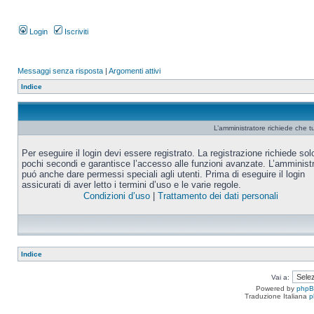
Login
Iscriviti
Messaggi senza risposta
|
Argomenti attivi
Indice
L’amministratore richiede che tu
Per eseguire il login devi essere registrato. La registrazione richiede sol
pochi secondi e garantisce l’accesso alle funzioni avanzate. L’amminist
puó anche dare permessi speciali agli utenti. Prima di eseguire il login
assicurati di aver letto i termini d’uso e le varie regole.
Condizioni d’uso
|
Trattamento dei dati personali
Indice
Vai a:
Powered by
php
Traduzione Italiana
p