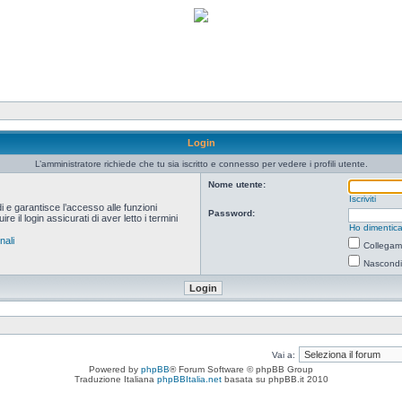
Login
L’amministratore richiede che tu sia iscritto e connesso per vedere i profili utente.
Nome utente:
Iscriviti
i e garantisce l’accesso alle funzioni
Password:
 il login assicurati di aver letto i termini
Ho dimentica
nali
Collegami
Nascondi 
Vai a:
Powered by
phpBB
® Forum Software © phpBB Group
Traduzione Italiana
phpBBItalia.net
basata su phpBB.it 2010