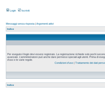
Login
Iscriviti
Messaggi senza risposta
|
Argomenti attivi
Indice
Per eseguire il login devi essere registrato. La registrazione richiede solo pochi second
avanzate. L’amministratore puó anche dare permessi speciali agli utenti. Prima di eseguire
d’uso e le varie regole.
Condizioni d’uso
|
Trattamento dei dati perso
Indice