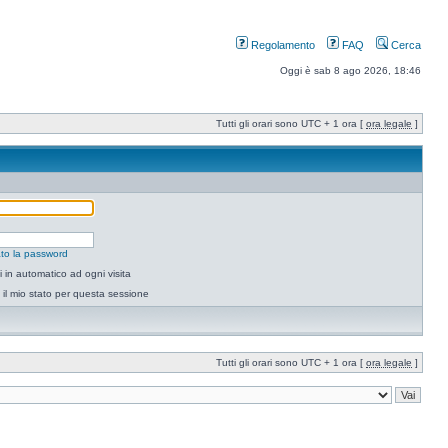
Regolamento
FAQ
Cerca
Oggi è sab 8 ago 2026, 18:46
Tutti gli orari sono UTC + 1 ora [
ora legale
]
to la password
 in automatico ad ogni visita
il mio stato per questa sessione
Tutti gli orari sono UTC + 1 ora [
ora legale
]