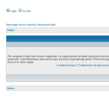
Login
Iscriviti
Messaggi senza risposta
|
Argomenti attivi
Indice
Per eseguire il login devi essere registrato. La registrazione richiede solo pochi second
avanzate. L’amministratore puó anche dare permessi speciali agli utenti. Prima di eseguire
d’uso e le varie regole.
Condizioni d’uso
|
Trattamento dei dati perso
Indice