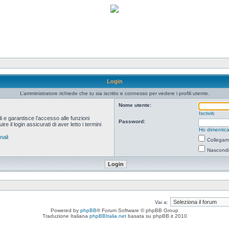
Login
L’amministratore richiede che tu sia iscritto e connesso per vedere i profili utente.
Nome utente:
Iscriviti
i e garantisce l’accesso alle funzioni
Password:
 il login assicurati di aver letto i termini
Ho dimentica
nali
Collegami
Nascondi 
Vai a:
Powered by
phpBB
® Forum Software © phpBB Group
Traduzione Italiana
phpBBItalia.net
basata su phpBB.it 2010