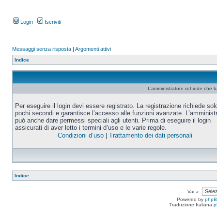
Login
Iscriviti
Messaggi senza risposta
|
Argomenti attivi
Indice
L’amministratore richiede che tu
Per eseguire il login devi essere registrato. La registrazione richiede sol
pochi secondi e garantisce l’accesso alle funzioni avanzate. L’amminist
puó anche dare permessi speciali agli utenti. Prima di eseguire il login
assicurati di aver letto i termini d’uso e le varie regole.
Condizioni d’uso
|
Trattamento dei dati personali
Indice
Vai a:
Powered by
php
Traduzione Italiana
p