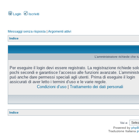
Login
Iscriviti
Messaggi senza risposta
|
Argomenti attivi
Indice
L’amministratore richiede che tu
Per eseguire il login devi essere registrato. La registrazione richiede sol
pochi secondi e garantisce l’accesso alle funzioni avanzate. L’amminist
puó anche dare permessi speciali agli utenti. Prima di eseguire il login
assicurati di aver letto i termini d’uso e le varie regole.
Condizioni d’uso
|
Trattamento dei dati personali
Indice
Vai a:
Powered by
php
Traduzione Italiana
p