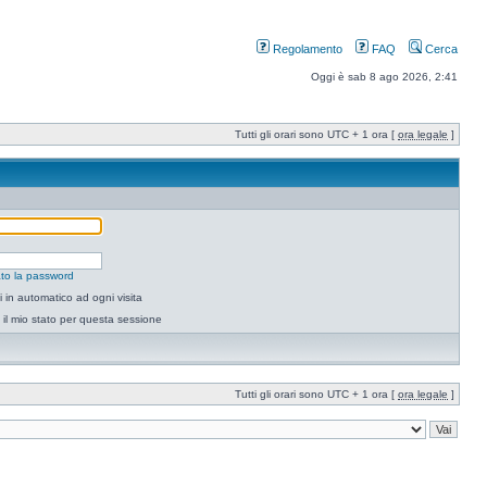
Regolamento
FAQ
Cerca
Oggi è sab 8 ago 2026, 2:41
Tutti gli orari sono UTC + 1 ora [
ora legale
]
to la password
 in automatico ad ogni visita
il mio stato per questa sessione
Tutti gli orari sono UTC + 1 ora [
ora legale
]