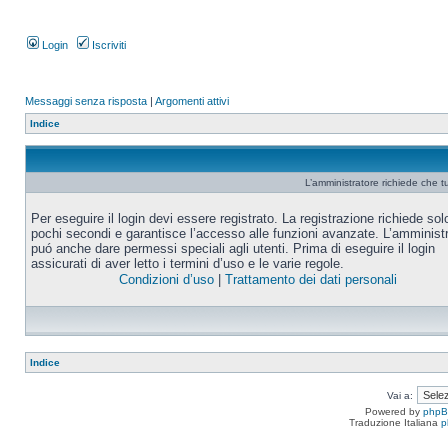
Login
Iscriviti
Messaggi senza risposta
|
Argomenti attivi
Indice
L’amministratore richiede che tu
Per eseguire il login devi essere registrato. La registrazione richiede sol
pochi secondi e garantisce l’accesso alle funzioni avanzate. L’amminist
puó anche dare permessi speciali agli utenti. Prima di eseguire il login
assicurati di aver letto i termini d’uso e le varie regole.
Condizioni d’uso
|
Trattamento dei dati personali
Indice
Vai a:
Powered by
php
Traduzione Italiana
p