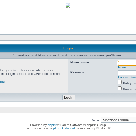
Login
L’amministratore richiede che tu sia iscritto e connesso per vedere i profili utente.
Nome utente:
Iscriviti
i e garantisce l’accesso alle funzioni
Password:
 il login assicurati di aver letto i termini
Ho dimentica
nali
Collegami
Nascondi 
Vai a:
Powered by
phpBB
® Forum Software © phpBB Group
Traduzione Italiana
phpBBItalia.net
basata su phpBB.it 2010