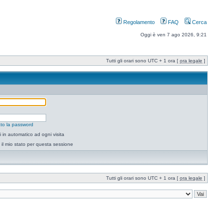
Regolamento
FAQ
Cerca
Oggi è ven 7 ago 2026, 9:21
Tutti gli orari sono UTC + 1 ora [
ora legale
]
to la password
 in automatico ad ogni visita
il mio stato per questa sessione
Tutti gli orari sono UTC + 1 ora [
ora legale
]