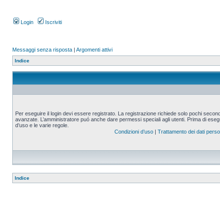
Login
Iscriviti
Messaggi senza risposta
|
Argomenti attivi
Indice
Per eseguire il login devi essere registrato. La registrazione richiede solo pochi second
avanzate. L’amministratore puó anche dare permessi speciali agli utenti. Prima di eseguire
d’uso e le varie regole.
Condizioni d’uso
|
Trattamento dei dati perso
Indice