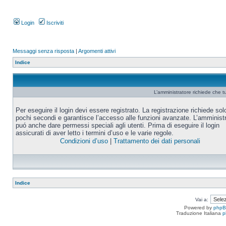
Login
Iscriviti
Messaggi senza risposta
|
Argomenti attivi
Indice
L’amministratore richiede che tu
Per eseguire il login devi essere registrato. La registrazione richiede sol
pochi secondi e garantisce l’accesso alle funzioni avanzate. L’amminist
puó anche dare permessi speciali agli utenti. Prima di eseguire il login
assicurati di aver letto i termini d’uso e le varie regole.
Condizioni d’uso
|
Trattamento dei dati personali
Indice
Vai a:
Powered by
php
Traduzione Italiana
p