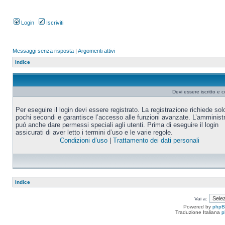
Login
Iscriviti
Messaggi senza risposta
|
Argomenti attivi
Indice
Devi essere iscritto e 
Per eseguire il login devi essere registrato. La registrazione richiede sol
pochi secondi e garantisce l’accesso alle funzioni avanzate. L’amminist
puó anche dare permessi speciali agli utenti. Prima di eseguire il login
assicurati di aver letto i termini d’uso e le varie regole.
Condizioni d’uso
|
Trattamento dei dati personali
Indice
Vai a:
Powered by
php
Traduzione Italiana
p