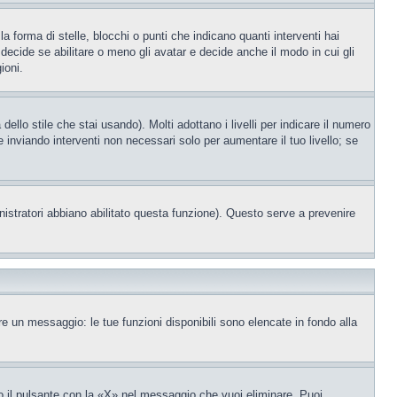
orma di stelle, blocchi o punti che indicano quanti interventi hai
decide se abilitare o meno gli avatar e decide anche il modo in cui gli
ioni.
llo stile che stai usando). Molti adottano i livelli per indicare il numero
e inviando interventi non necessari solo per aumentare il tuo livello; se
nistratori abbiano abilitato questa funzione). Questo serve a prevenire
re un messaggio: le tue funzioni disponibili sono elencate in fondo alla
 il pulsante con la «X» nel messaggio che vuoi eliminare. Puoi