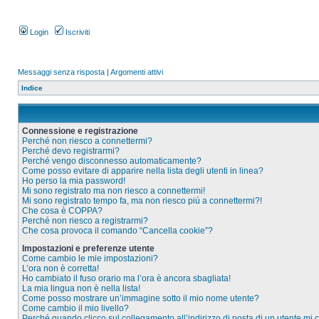
Login
Iscriviti
Messaggi senza risposta
|
Argomenti attivi
Indice
Connessione e registrazione
Perché non riesco a connettermi?
Perché devo registrarmi?
Perché vengo disconnesso automaticamente?
Come posso evitare di apparire nella lista degli utenti in linea?
Ho perso la mia password!
Mi sono registrato ma non riesco a connettermi!
Mi sono registrato tempo fa, ma non riesco piú a connettermi?!
Che cosa è COPPA?
Perché non riesco a registrarmi?
Che cosa provoca il comando “Cancella cookie”?
Impostazioni e preferenze utente
Come cambio le mie impostazioni?
L’ora non è corretta!
Ho cambiato il fuso orario ma l’ora è ancora sbagliata!
La mia lingua non è nella lista!
Come posso mostrare un’immagine sotto il mio nome utente?
Come cambio il mio livello?
Perché quando clicco sul collegamento all’indirizzo di posta di un utente mi