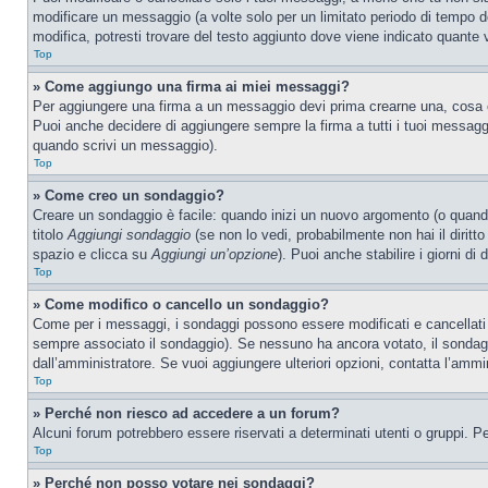
modificare un messaggio (a volte solo per un limitato periodo di tempo 
modifica, potresti trovare del testo aggiunto dove viene indicato quant
Top
» Come aggiungo una firma ai miei messaggi?
Per aggiungere una firma a un messaggio devi prima crearne una, cosa ch
Puoi anche decidere di aggiungere sempre la firma a tutti i tuoi messag
quando scrivi un messaggio).
Top
» Come creo un sondaggio?
Creare un sondaggio è facile: quando inizi un nuovo argomento (o quando
titolo
Aggiungi sondaggio
(se non lo vedi, probabilmente non hai il diritto
spazio e clicca su
Aggiungi un’opzione
). Puoi anche stabilire i giorni di
Top
» Come modifico o cancello un sondaggio?
Come per i messaggi, i sondaggi possono essere modificati e cancellati s
sempre associato il sondaggio). Se nessuno ha ancora votato, il sondaggi
dall’amministratore. Se vuoi aggiungere ulteriori opzioni, contatta l’ammi
Top
» Perché non riesco ad accedere a un forum?
Alcuni forum potrebbero essere riservati a determinati utenti o gruppi. P
Top
» Perché non posso votare nei sondaggi?