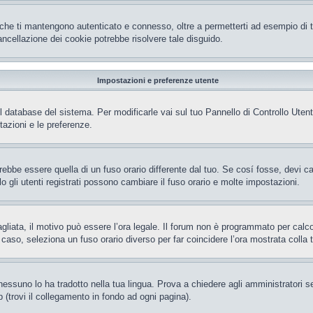
che ti mantengono autenticato e connesso, oltre a permetterti ad esempio di ten
ncellazione dei cookie potrebbe risolvere tale disguido.
Impostazioni e preferenze utente
el database del sistema. Per modificarle vai sul tuo Pannello di Controllo Ut
azioni e le preferenze.
be essere quella di un fuso orario differente dal tuo. Se cosí fosse, devi camb
gli utenti registrati possono cambiare il fuso orario e molte impostazioni.
gliata, il motivo può essere l’ora legale. Il forum non è programmato per calcola
l caso, seleziona un fuso orario diverso per far coincidere l’ora mostrata colla 
essuno lo ha tradotto nella tua lingua. Prova a chiedere agli amministratori se 
 (trovi il collegamento in fondo ad ogni pagina).