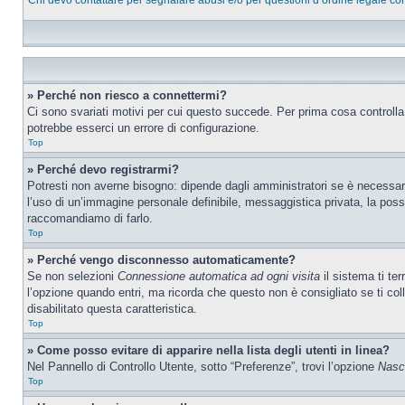
Chi devo contattare per segnalare abusi e/o per questioni d’ordine legale c
» Perché non riesco a connettermi?
Ci sono svariati motivi per cui questo succede. Per prima cosa controlla
potrebbe esserci un errore di configurazione.
Top
» Perché devo registrarmi?
Potresti non averne bisogno: dipende dagli amministratori se è necessario
l’uso di un’immagine personale definibile, messaggistica privata, la possib
raccomandiamo di farlo.
Top
» Perché vengo disconnesso automaticamente?
Se non selezioni
Connessione automatica ad ogni visita
il sistema ti te
l’opzione quando entri, ma ricorda che questo non è consigliato se ti col
disabilitato questa caratteristica.
Top
» Come posso evitare di apparire nella lista degli utenti in linea?
Nel Pannello di Controllo Utente, sotto “Preferenze”, trovi l’opzione
Nasco
Top