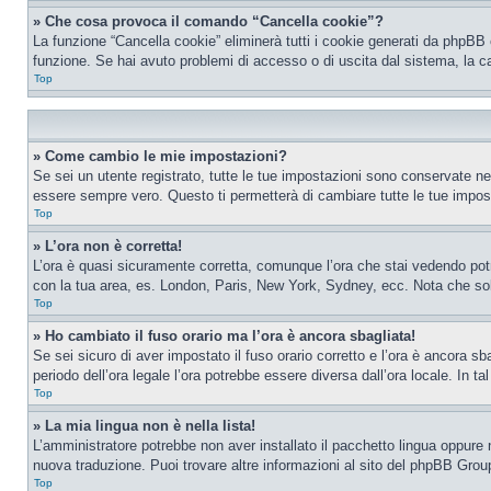
» Che cosa provoca il comando “Cancella cookie”?
La funzione “Cancella cookie” eliminerà tutti i cookie generati da phpBB 
funzione. Se hai avuto problemi di accesso o di uscita dal sistema, la ca
Top
» Come cambio le mie impostazioni?
Se sei un utente registrato, tutte le tue impostazioni sono conservate n
essere sempre vero. Questo ti permetterà di cambiare tutte le tue impost
Top
» L’ora non è corretta!
L’ora è quasi sicuramente corretta, comunque l’ora che stai vedendo potreb
con la tua area, es. London, Paris, New York, Sydney, ecc. Nota che solo 
Top
» Ho cambiato il fuso orario ma l’ora è ancora sbagliata!
Se sei sicuro di aver impostato il fuso orario corretto e l’ora è ancora sba
periodo dell’ora legale l’ora potrebbe essere diversa dall’ora locale. In ta
Top
» La mia lingua non è nella lista!
L’amministratore potrebbe non aver installato il pacchetto lingua oppure n
nuova traduzione. Puoi trovare altre informazioni al sito del phpBB Group
Top