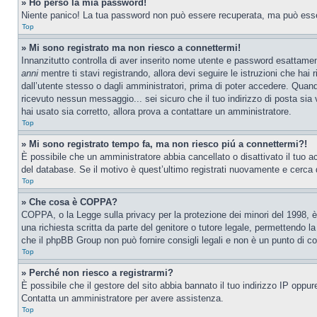
» Ho perso la mia password!
Niente panico! La tua password non può essere recuperata, ma può essere
Top
» Mi sono registrato ma non riesco a connettermi!
Innanzitutto controlla di aver inserito nome utente e password esattamen
anni
mentre ti stavi registrando, allora devi seguire le istruzioni che hai
dall’utente stesso o dagli amministratori, prima di poter accedere. Quando t
ricevuto nessun messaggio... sei sicuro che il tuo indirizzo di posta sia 
hai usato sia corretto, allora prova a contattare un amministratore.
Top
» Mi sono registrato tempo fa, ma non riesco piú a connettermi?!
È possibile che un amministratore abbia cancellato o disattivato il tuo 
del database. Se il motivo è quest’ultimo registrati nuovamente e cerca 
Top
» Che cosa è COPPA?
COPPA, o la Legge sulla privacy per la protezione dei minori del 1998, è 
una richiesta scritta da parte del genitore o tutore legale, permettendo l
che il phpBB Group non può fornire consigli legali e non è un punto di co
Top
» Perché non riesco a registrarmi?
È possibile che il gestore del sito abbia bannato il tuo indirizzo IP oppure
Contatta un amministratore per avere assistenza.
Top