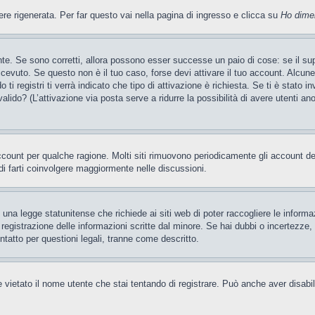
 rigenerata. Per far questo vai nella pagina di ingresso e clicca su
Ho dime
te. Se sono corretti, allora possono esser successe un paio di cose: se il sup
 ricevuto. Se questo non è il tuo caso, forse devi attivare il tuo account. Alcu
i registri ti verrà indicato che tipo di attivazione è richiesta. Se ti è stato i
valido? (L’attivazione via posta serve a ridurre la possibilità di avere utenti a
account per qualche ragione. Molti siti rimuovono periodicamente gli account d
di farti coinvolgere maggiormente nelle discussioni.
una legge statunitense che richiede ai siti web di poter raccogliere le informaz
a registrazione delle informazioni scritte dal minore. Se hai dubbi o incertezz
ntatto per questioni legali, tranne come descritto.
 vietato il nome utente che stai tentando di registrare. Può anche aver disabilita