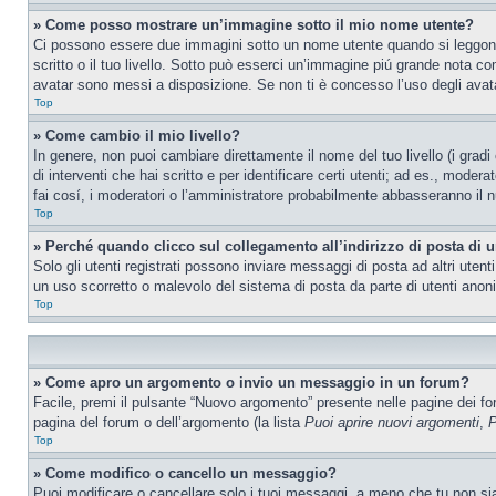
» Come posso mostrare un’immagine sotto il mio nome utente?
Ci possono essere due immagini sotto un nome utente quando si leggono i
scritto o il tuo livello. Sotto può esserci un’immagine piú grande nota c
avatar sono messi a disposizione. Se non ti è concesso l’uso degli avatar
Top
» Come cambio il mio livello?
In genere, non puoi cambiare direttamente il nome del tuo livello (i gradi
di interventi che hai scritto e per identificare certi utenti; ad es., mod
fai cosí, i moderatori o l’amministratore probabilmente abbasseranno il n
Top
» Perché quando clicco sul collegamento all’indirizzo di posta di 
Solo gli utenti registrati possono inviare messaggi di posta ad altri ute
un uso scorretto o malevolo del sistema di posta da parte di utenti anon
Top
» Come apro un argomento o invio un messaggio in un forum?
Facile, premi il pulsante “Nuovo argomento” presente nelle pagine dei foru
pagina del forum o dell’argomento (la lista
Puoi aprire nuovi argomenti
,
P
Top
» Come modifico o cancello un messaggio?
Puoi modificare o cancellare solo i tuoi messaggi, a meno che tu non s