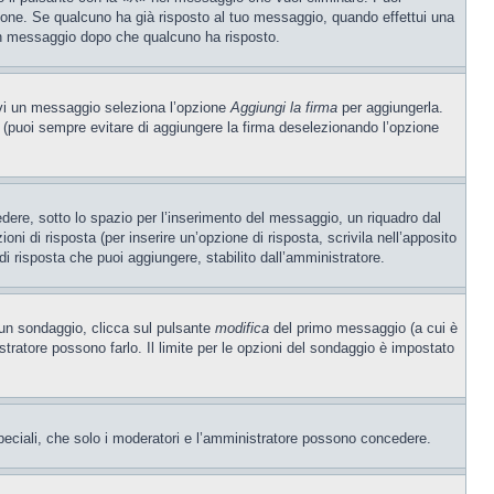
one. Se qualcuno ha già risposto al tuo messaggio, quando effettui una
 un messaggio dopo che qualcuno ha risposto.
ivi un messaggio seleziona l’opzione
Aggiungi la firma
per aggiungerla.
o (puoi sempre evitare di aggiungere la firma deselezionando l’opzione
ere, sotto lo spazio per l’inserimento del messaggio, un riquadro dal
oni di risposta (per inserire un’opzione di risposta, scrivila nell’apposito
 di risposta che puoi aggiungere, stabilito dall’amministratore.
e un sondaggio, clicca sul pulsante
modifica
del primo messaggio (a cui è
ratore possono farlo. Il limite per le opzioni del sondaggio è impostato
 speciali, che solo i moderatori e l’amministratore possono concedere.