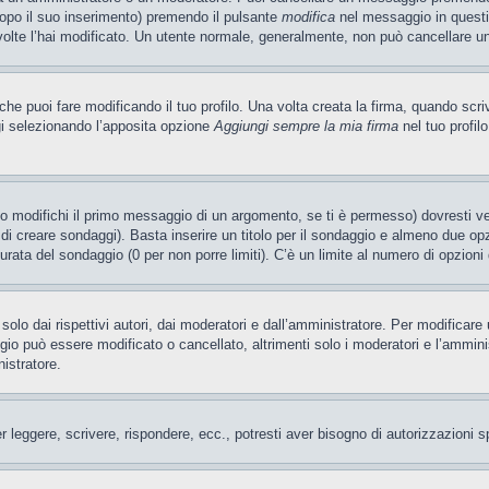
dopo il suo inserimento) premendo il pulsante
modifica
nel messaggio in questi
e volte l’hai modificato. Un utente normale, generalmente, non può cancellare
e puoi fare modificando il tuo profilo. Una volta creata la firma, quando scr
gi selezionando l’apposita opzione
Aggiungi sempre la mia firma
nel tuo profil
 modifichi il primo messaggio di un argomento, se ti è permesso) dovresti ved
 di creare sondaggi). Basta inserire un titolo per il sondaggio e almeno due opzi
 durata del sondaggio (0 per non porre limiti). C’è un limite al numero di opzioni
olo dai rispettivi autori, dai moderatori e dall’amministratore. Per modificar
o può essere modificato o cancellato, altrimenti solo i moderatori e l’amminist
nistratore.
er leggere, scrivere, rispondere, ecc., potresti aver bisogno di autorizzazioni