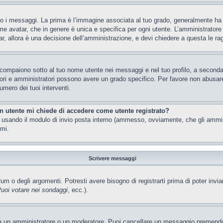
 messaggi. La prima è l’immagine associata al tuo grado, generalmente ha la f
ome avatar, che in genere è unica e specifica per ogni utente. L’amministratore 
, allora è una decisione dell’amministrazione, e devi chiedere a questa le rag
 compaiono sotto al tuo nome utente nei messaggi e nel tuo profilo, a seconda de
eratori e amministratori possono avere un grado specifico. Per favore non abusar
umero dei tuoi interventi.
un utente mi chiede di accedere come utente registrato?
nti usando il modulo di invio posta interno (ammesso, ovviamente, che gli ammi
imi.
Scrivere messaggi
m o degli argomenti. Potresti avere bisogno di registrarti prima di poter invia
uoi votare nei sondaggi
, ecc.).
ia un amministratore o un moderatore. Puoi cancellare un messaggio premendo