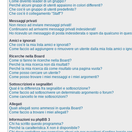
Come divento leader di un gruppo?
Perché alcuni gruppi di utenti appaiono in colori differenti?
Che cos’è un gruppo di utenti predefinito?
Che cos’è il collegamento “Staff”?
Messaggi privati
Non riesco ad inviare messaggi privati!
Continuano ad arrivarmi messaggi privati indesiderati!
Ho ricevuto un messaggio di posta indesiderata o spam da qualcuno in ques
Amici e ignorati
Che cos’è la mia lista amici e ignorati?
Come faccio ad aggiungere o rimuovere un utente dalla mia lista amici o igno
Ricerche nella Board
Come si fanno le ricerche nella Board?
Perché la mia ricerca non dà risultati?
Perché la mia ricerca dà come risultato una pagina vuota?
Come posso cercare un utente?
Come posso trovare i miei messaggi e i miei argomenti?
Sottoscrizioni e segnalibri
Qual è la differenza fra segnalibri e sottoscrizione?
Come faccio ad sottoscrivere un determinato argomento o forum?
Come cancello le mie sottoscrizioni?
Allegati
Quali allegati sono ammessi in questa Board?
Come faccio a trovare i miei allegati?
Informazioni su phpBB 3
Chi ha scritto questo programma?
Perché la caratteristica X non è disponibile?