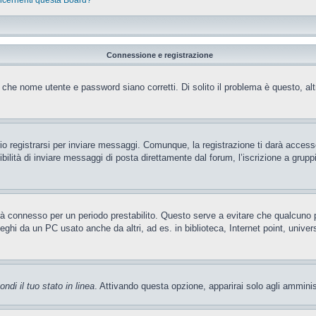
oncernenti questa Board?
Connessione e registrazione
 che nome utente e password siano corretti. Di solito il problema è questo, al
 registrarsi per inviare messaggi. Comunque, la registrazione ti darà accesso 
ilità di inviare messaggi di posta direttamente dal forum, l’iscrizione a gruppi 
rrà connesso per un periodo prestabilito. Questo serve a evitare che qualcun
leghi da un PC usato anche da altri, ad es. in biblioteca, Internet point, unive
ndi il tuo stato in linea
. Attivando questa opzione, apparirai solo agli amminis