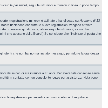
nticato la password
, segui le istruzioni e tornerai in linea in poco tempo.
porto «registrazione minore» è abilitato e hai cliccato su
Ho meno di 13
ne Board richiedono che tutte le nuove registrazioni vengano attivate
nviato un messaggio di posta, allora segui le istruzioni; se non hai
nonimi che abusano della Board.) Se sei sicuro che l’indirizzo di posta che
egli utenti che non hanno mai inviato messaggi, per ridurre la grandezza
ioni dei minori di età inferiore a 13 anni. Per avere tale consenso serve
e, mettiti in contatto con un consulente legale per assistenza. Nota bene
to le registrazioni per impedire ai nuovi visitatori di registrarsi.