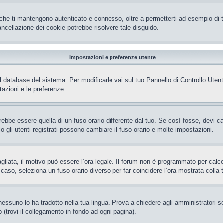
che ti mantengono autenticato e connesso, oltre a permetterti ad esempio di ten
ncellazione dei cookie potrebbe risolvere tale disguido.
Impostazioni e preferenze utente
el database del sistema. Per modificarle vai sul tuo Pannello di Controllo Ut
azioni e le preferenze.
be essere quella di un fuso orario differente dal tuo. Se cosí fosse, devi camb
gli utenti registrati possono cambiare il fuso orario e molte impostazioni.
gliata, il motivo può essere l’ora legale. Il forum non è programmato per calcola
l caso, seleziona un fuso orario diverso per far coincidere l’ora mostrata colla 
essuno lo ha tradotto nella tua lingua. Prova a chiedere agli amministratori se 
 (trovi il collegamento in fondo ad ogni pagina).