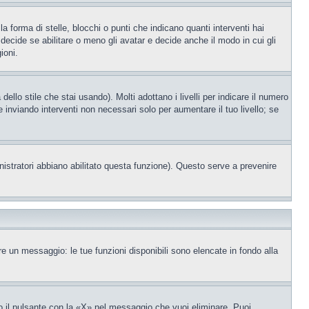
orma di stelle, blocchi o punti che indicano quanti interventi hai
decide se abilitare o meno gli avatar e decide anche il modo in cui gli
ioni.
llo stile che stai usando). Molti adottano i livelli per indicare il numero
e inviando interventi non necessari solo per aumentare il tuo livello; se
nistratori abbiano abilitato questa funzione). Questo serve a prevenire
re un messaggio: le tue funzioni disponibili sono elencate in fondo alla
 il pulsante con la «X» nel messaggio che vuoi eliminare. Puoi