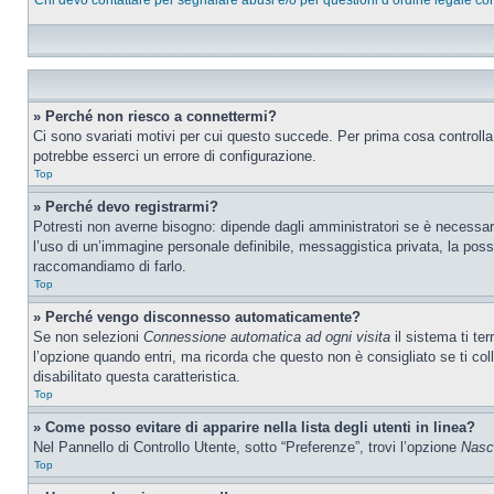
Chi devo contattare per segnalare abusi e/o per questioni d’ordine legale c
» Perché non riesco a connettermi?
Ci sono svariati motivi per cui questo succede. Per prima cosa controlla
potrebbe esserci un errore di configurazione.
Top
» Perché devo registrarmi?
Potresti non averne bisogno: dipende dagli amministratori se è necessario
l’uso di un’immagine personale definibile, messaggistica privata, la possib
raccomandiamo di farlo.
Top
» Perché vengo disconnesso automaticamente?
Se non selezioni
Connessione automatica ad ogni visita
il sistema ti te
l’opzione quando entri, ma ricorda che questo non è consigliato se ti col
disabilitato questa caratteristica.
Top
» Come posso evitare di apparire nella lista degli utenti in linea?
Nel Pannello di Controllo Utente, sotto “Preferenze”, trovi l’opzione
Nasco
Top