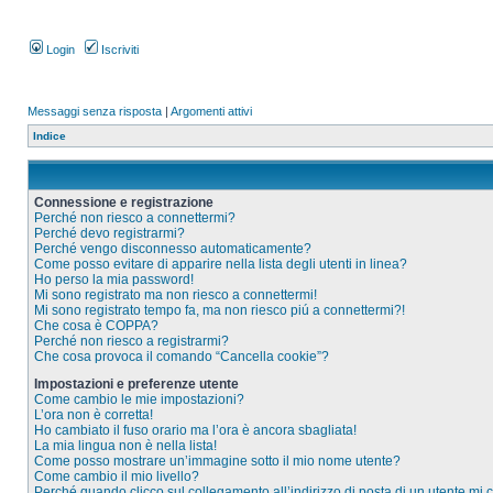
Login
Iscriviti
Messaggi senza risposta
|
Argomenti attivi
Indice
Connessione e registrazione
Perché non riesco a connettermi?
Perché devo registrarmi?
Perché vengo disconnesso automaticamente?
Come posso evitare di apparire nella lista degli utenti in linea?
Ho perso la mia password!
Mi sono registrato ma non riesco a connettermi!
Mi sono registrato tempo fa, ma non riesco piú a connettermi?!
Che cosa è COPPA?
Perché non riesco a registrarmi?
Che cosa provoca il comando “Cancella cookie”?
Impostazioni e preferenze utente
Come cambio le mie impostazioni?
L’ora non è corretta!
Ho cambiato il fuso orario ma l’ora è ancora sbagliata!
La mia lingua non è nella lista!
Come posso mostrare un’immagine sotto il mio nome utente?
Come cambio il mio livello?
Perché quando clicco sul collegamento all’indirizzo di posta di un utente mi