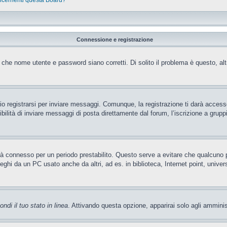
oncernenti questa Board?
Connessione e registrazione
 che nome utente e password siano corretti. Di solito il problema è questo, al
 registrarsi per inviare messaggi. Comunque, la registrazione ti darà accesso 
ilità di inviare messaggi di posta direttamente dal forum, l’iscrizione a gruppi 
rrà connesso per un periodo prestabilito. Questo serve a evitare che qualcun
leghi da un PC usato anche da altri, ad es. in biblioteca, Internet point, unive
ndi il tuo stato in linea
. Attivando questa opzione, apparirai solo agli amminis