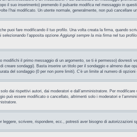
dopo il suo inserimento) premendo il pulsante
modifica
nel messaggio in questi
e volte l’hai modificato. Un utente normale, generalmente, non può cancellare
e puoi fare modificando il tuo profilo. Una volta creata la firma, quando scr
gi selezionando l’apposita opzione
Aggiungi sempre la mia firma
nel tuo profil
 modifichi il primo messaggio di un argomento, se ti è permesso) dovresti ved
 di creare sondaggi). Basta inserire un titolo per il sondaggio e almeno due opzi
 durata del sondaggio (0 per non porre limiti). C’è un limite al numero di opzioni
olo dai rispettivi autori, dai moderatori e dall’amministratore. Per modificar
o può essere modificato o cancellato, altrimenti solo i moderatori e l’amminist
nistratore.
er leggere, scrivere, rispondere, ecc., potresti aver bisogno di autorizzazioni