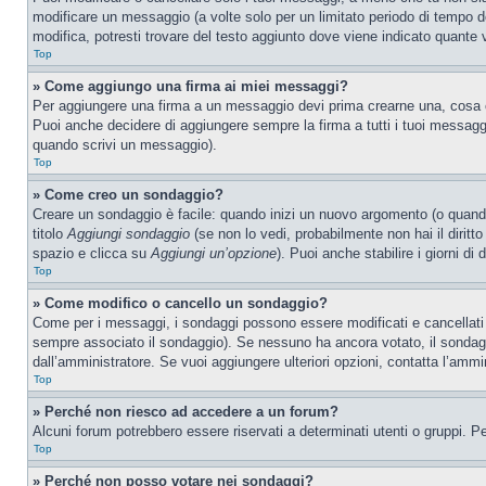
modificare un messaggio (a volte solo per un limitato periodo di tempo 
modifica, potresti trovare del testo aggiunto dove viene indicato quant
Top
» Come aggiungo una firma ai miei messaggi?
Per aggiungere una firma a un messaggio devi prima crearne una, cosa ch
Puoi anche decidere di aggiungere sempre la firma a tutti i tuoi messag
quando scrivi un messaggio).
Top
» Come creo un sondaggio?
Creare un sondaggio è facile: quando inizi un nuovo argomento (o quando
titolo
Aggiungi sondaggio
(se non lo vedi, probabilmente non hai il diritto
spazio e clicca su
Aggiungi un’opzione
). Puoi anche stabilire i giorni di
Top
» Come modifico o cancello un sondaggio?
Come per i messaggi, i sondaggi possono essere modificati e cancellati s
sempre associato il sondaggio). Se nessuno ha ancora votato, il sondaggi
dall’amministratore. Se vuoi aggiungere ulteriori opzioni, contatta l’ammi
Top
» Perché non riesco ad accedere a un forum?
Alcuni forum potrebbero essere riservati a determinati utenti o gruppi. P
Top
» Perché non posso votare nei sondaggi?