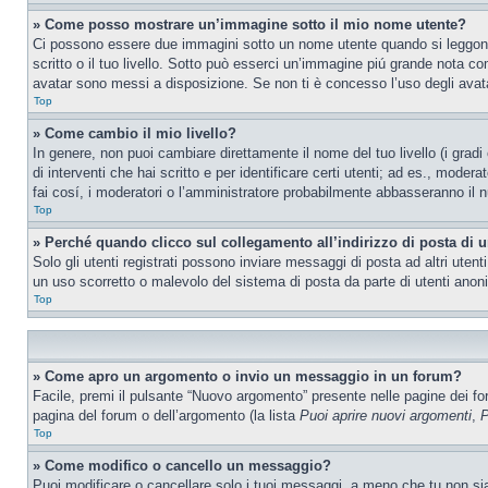
» Come posso mostrare un’immagine sotto il mio nome utente?
Ci possono essere due immagini sotto un nome utente quando si leggono i
scritto o il tuo livello. Sotto può esserci un’immagine piú grande nota c
avatar sono messi a disposizione. Se non ti è concesso l’uso degli avatar
Top
» Come cambio il mio livello?
In genere, non puoi cambiare direttamente il nome del tuo livello (i gradi
di interventi che hai scritto e per identificare certi utenti; ad es., mod
fai cosí, i moderatori o l’amministratore probabilmente abbasseranno il n
Top
» Perché quando clicco sul collegamento all’indirizzo di posta di 
Solo gli utenti registrati possono inviare messaggi di posta ad altri ute
un uso scorretto o malevolo del sistema di posta da parte di utenti anon
Top
» Come apro un argomento o invio un messaggio in un forum?
Facile, premi il pulsante “Nuovo argomento” presente nelle pagine dei foru
pagina del forum o dell’argomento (la lista
Puoi aprire nuovi argomenti
,
P
Top
» Come modifico o cancello un messaggio?
Puoi modificare o cancellare solo i tuoi messaggi, a meno che tu non s