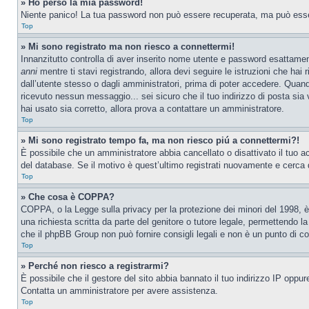
» Ho perso la mia password!
Niente panico! La tua password non può essere recuperata, ma può essere
Top
» Mi sono registrato ma non riesco a connettermi!
Innanzitutto controlla di aver inserito nome utente e password esattamen
anni
mentre ti stavi registrando, allora devi seguire le istruzioni che hai
dall’utente stesso o dagli amministratori, prima di poter accedere. Quando t
ricevuto nessun messaggio... sei sicuro che il tuo indirizzo di posta sia 
hai usato sia corretto, allora prova a contattare un amministratore.
Top
» Mi sono registrato tempo fa, ma non riesco piú a connettermi?!
È possibile che un amministratore abbia cancellato o disattivato il tuo 
del database. Se il motivo è quest’ultimo registrati nuovamente e cerca 
Top
» Che cosa è COPPA?
COPPA, o la Legge sulla privacy per la protezione dei minori del 1998, è 
una richiesta scritta da parte del genitore o tutore legale, permettendo l
che il phpBB Group non può fornire consigli legali e non è un punto di co
Top
» Perché non riesco a registrarmi?
È possibile che il gestore del sito abbia bannato il tuo indirizzo IP oppure
Contatta un amministratore per avere assistenza.
Top