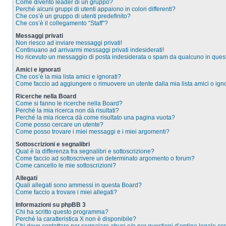
Come divento leader di un gruppo?
Perché alcuni gruppi di utenti appaiono in colori differenti?
Che cos’è un gruppo di utenti predefinito?
Che cos’è il collegamento “Staff”?
Messaggi privati
Non riesco ad inviare messaggi privati!
Continuano ad arrivarmi messaggi privati indesiderati!
Ho ricevuto un messaggio di posta indesiderata o spam da qualcuno in ques
Amici e ignorati
Che cos’è la mia lista amici e ignorati?
Come faccio ad aggiungere o rimuovere un utente dalla mia lista amici o igno
Ricerche nella Board
Come si fanno le ricerche nella Board?
Perché la mia ricerca non dà risultati?
Perché la mia ricerca dà come risultato una pagina vuota?
Come posso cercare un utente?
Come posso trovare i miei messaggi e i miei argomenti?
Sottoscrizioni e segnalibri
Qual è la differenza fra segnalibri e sottoscrizione?
Come faccio ad sottoscrivere un determinato argomento o forum?
Come cancello le mie sottoscrizioni?
Allegati
Quali allegati sono ammessi in questa Board?
Come faccio a trovare i miei allegati?
Informazioni su phpBB 3
Chi ha scritto questo programma?
Perché la caratteristica X non è disponibile?