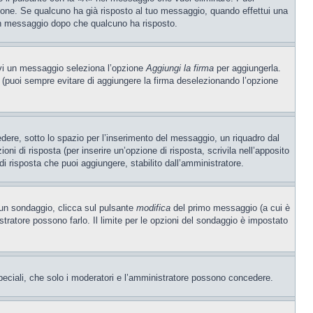
one. Se qualcuno ha già risposto al tuo messaggio, quando effettui una
 un messaggio dopo che qualcuno ha risposto.
ivi un messaggio seleziona l’opzione
Aggiungi la firma
per aggiungerla.
o (puoi sempre evitare di aggiungere la firma deselezionando l’opzione
ere, sotto lo spazio per l’inserimento del messaggio, un riquadro dal
oni di risposta (per inserire un’opzione di risposta, scrivila nell’apposito
 di risposta che puoi aggiungere, stabilito dall’amministratore.
e un sondaggio, clicca sul pulsante
modifica
del primo messaggio (a cui è
ratore possono farlo. Il limite per le opzioni del sondaggio è impostato
 speciali, che solo i moderatori e l’amministratore possono concedere.