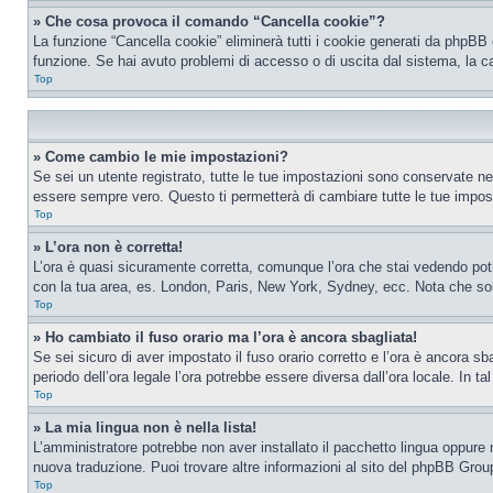
» Che cosa provoca il comando “Cancella cookie”?
La funzione “Cancella cookie” eliminerà tutti i cookie generati da phpBB 
funzione. Se hai avuto problemi di accesso o di uscita dal sistema, la ca
Top
» Come cambio le mie impostazioni?
Se sei un utente registrato, tutte le tue impostazioni sono conservate n
essere sempre vero. Questo ti permetterà di cambiare tutte le tue impost
Top
» L’ora non è corretta!
L’ora è quasi sicuramente corretta, comunque l’ora che stai vedendo potreb
con la tua area, es. London, Paris, New York, Sydney, ecc. Nota che solo 
Top
» Ho cambiato il fuso orario ma l’ora è ancora sbagliata!
Se sei sicuro di aver impostato il fuso orario corretto e l’ora è ancora sba
periodo dell’ora legale l’ora potrebbe essere diversa dall’ora locale. In ta
Top
» La mia lingua non è nella lista!
L’amministratore potrebbe non aver installato il pacchetto lingua oppure n
nuova traduzione. Puoi trovare altre informazioni al sito del phpBB Group
Top