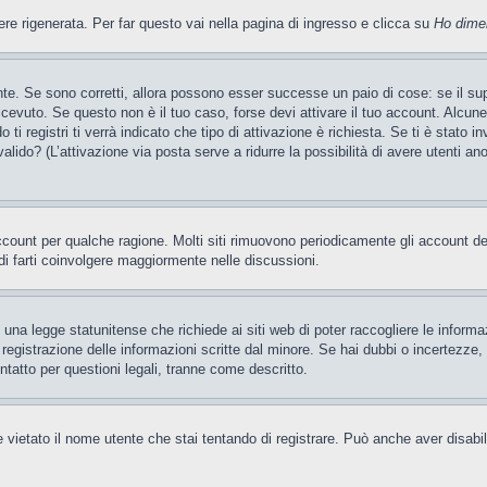
 rigenerata. Per far questo vai nella pagina di ingresso e clicca su
Ho dime
te. Se sono corretti, allora possono esser successe un paio di cose: se il sup
 ricevuto. Se questo non è il tuo caso, forse devi attivare il tuo account. Alcu
i registri ti verrà indicato che tipo di attivazione è richiesta. Se ti è stato i
valido? (L’attivazione via posta serve a ridurre la possibilità di avere utenti a
account per qualche ragione. Molti siti rimuovono periodicamente gli account d
di farti coinvolgere maggiormente nelle discussioni.
una legge statunitense che richiede ai siti web di poter raccogliere le informaz
a registrazione delle informazioni scritte dal minore. Se hai dubbi o incertezz
ntatto per questioni legali, tranne come descritto.
 vietato il nome utente che stai tentando di registrare. Può anche aver disabilita