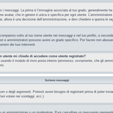
 messaggi. La prima è l’immagine associata al tuo grado, generalmente ha la f
ome avatar, che in genere è unica e specifica per ogni utente. L’amministratore 
, allora è una decisione dell’amministrazione, e devi chiedere a questa le rag
 compaiono sotto al tuo nome utente nei messaggi e nel tuo profilo, a seconda de
eratori e amministratori possono avere un grado specifico. Per favore non abusar
umero dei tuoi interventi.
un utente mi chiede di accedere come utente registrato?
nti usando il modulo di invio posta interno (ammesso, ovviamente, che gli ammi
imi.
Scrivere messaggi
m o degli argomenti. Potresti avere bisogno di registrarti prima di poter invia
uoi votare nei sondaggi
, ecc.).
ia un amministratore o un moderatore. Puoi cancellare un messaggio premendo